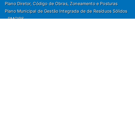
Plano Diretor, Código de Obras, Zoneamento e Posturas
Plano Municipal de Gestão Integrada de de Resíduos Sólidos
- PMGIRS
Modelos de Protocolo
Rua Nilo Soares Ferreira, 50,
Peruibe, Estado de São Paulo - Brasil. Fone:
55(13)3451 1000
Departamento de Comunicação e Marketing | Departamento de
Jornalismo | Departamento de Tecnologia e Gestão da Informação