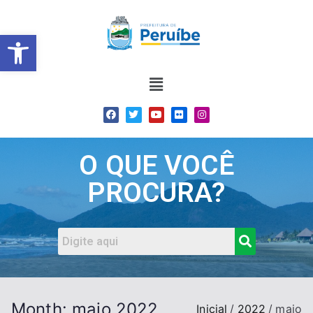
Barra de Ferramentas Abert
O QUE VOCÊ
PROCURA?
Month:
maio 2022
Inicial
2022
maio