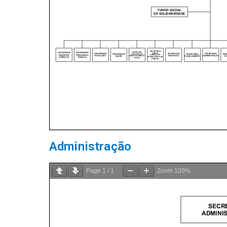
Administração
Page
1
/
1
Zoom
100%