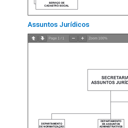
Assuntos Jurídicos
Page
1
/
1
Zoom
100%