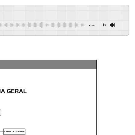
-:--
1x