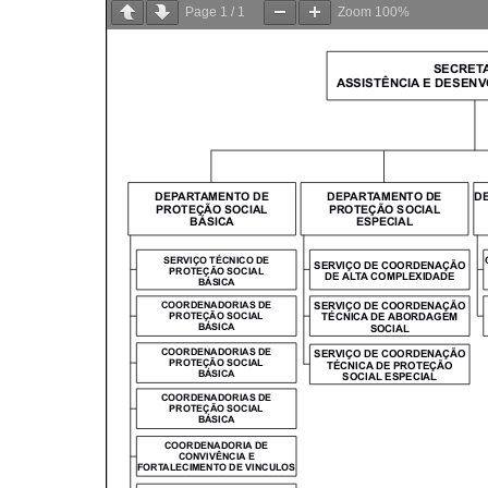
Page
1
/
1
Zoom
100%