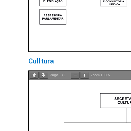
Culltura
Page
1
/
1
Zoom
100%