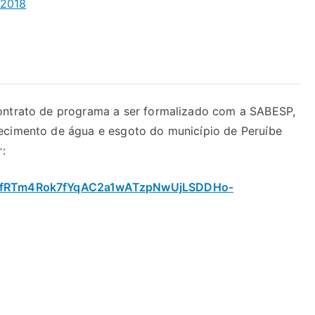
-2018
contrato de programa a ser formalizado com a SABESP,
ecimento de água e esgoto do município de Peruíbe
r:
QLSfRTm4Rok7fYqAC2a1wATzpNwUjLSDDHo-