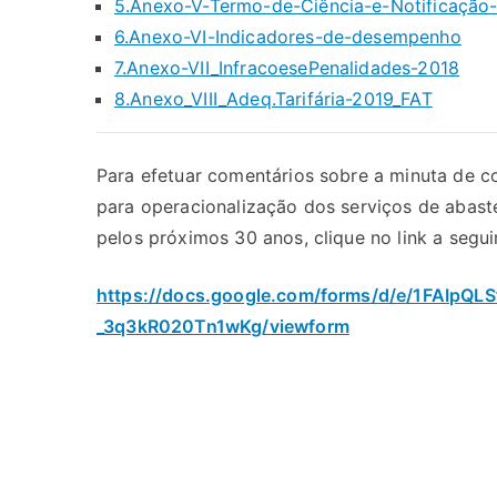
5.Anexo-V-Termo-de-Ciência-e-Notificação
6.Anexo-VI-Indicadores-de-desempenho
7.Anexo-VII_InfracoesePenalidades-2018
8.Anexo_VIII_Adeq.Tarifária-2019_FAT
Para efetuar comentários sobre a minuta de 
para operacionalização dos serviços de abast
pelos próximos 30 anos, clique no link a segui
https://docs.google.com/forms/d/e/1FAIp
_3q3kR020Tn1wKg/viewform