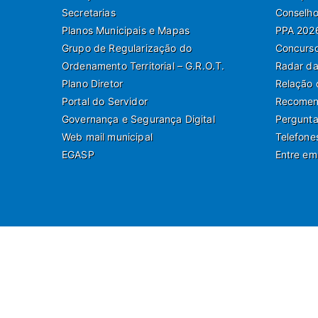
Secretarias
Conselho
Planos Municipais e Mapas
PPA 202
Grupo de Regularização do
Concurso
Ordenamento Territorial – G.R.O.T.
Radar da
Plano Diretor
Relação 
Portal do Servidor
Recomend
Governança e Segurança Digital
Pergunta
Web mail municipal
Telefone
EGASP
Entre em