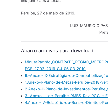
link junto aos anexos.
Peruíbe, 27 de maio de 2019.
LUIZ MAURICIO PA
Pref
Abaixo arquivos para download
MinutaPadrão_CONTRATO_REGIÃO_METROPO
PGE-27_02_2019-CJ-06_03_2019
9.-Anexo-IX-Estratégia-de-Compatibilização
1.Anexo-I-Plano-de-Metas-Peruíbe-2018-ver
2.Anexo-II-Plano-de-Investimentos-Peruíbe_v
3.-Anexo-III-de-Peruibe-RMBS-Rev-RCC-e-
4.Anexo-IV-Relatório-de-Bens-e-Direitos-Pe