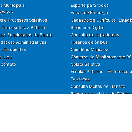
s Municipais
Esporte para todos
6/2029
Vagas de Emprego
s e Processos Seletivos
Cadastro de Currículos (Estági
 Transparência Pública
Biblioteca Digital
dos Funcionários da Saúde
Consulta de logradouros
ações Administrativas
Horários de ônibus
s Frequentes
Cemitério Municipal
s Úteis
Câmeras de Monitoramento Pú
 contato
Coleta Seletiva
Escolas Públicas - Endereços e
Telefones
Consulta Multas de Trânsito
Recursos de Multas de Trânsit