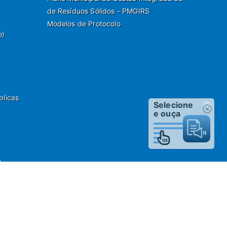
de Resíduos Sólidos - PMGIRS
Modelos de Protocolo
o)
blicas
Selecione
e ouça
o