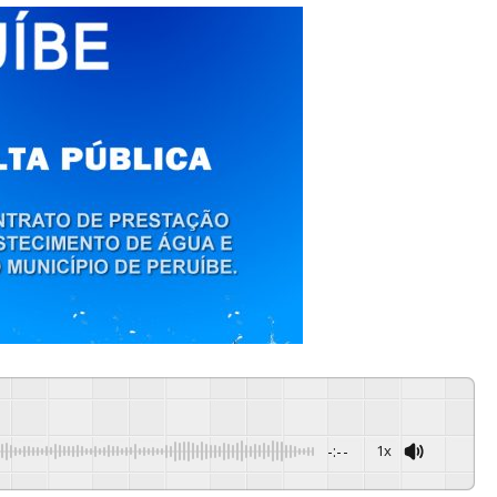
-:--
1x