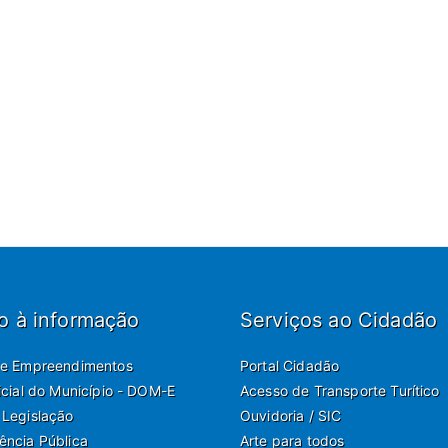
o à informação
Serviços ao Cidadão
de Empreendimentos
Portal Cidadão
ficial do Município - DOM-E
Acesso de Transporte Turítico
 Legislação
Ouvidoria / SIC
ência Pública
Arte para todos