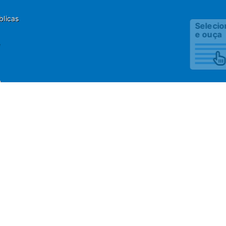
blicas
Selecione
e ouça
o
 Fone: 55(13)3451 1000
estão da Informação