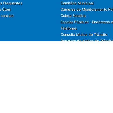
s Frequentes
Cemitério Municipal
s Úteis
Câmeras de Monitoramento Pú
 contato
Coleta Seletiva
Escolas Públicas - Endereços e
Telefones
Consulta Multas de Trânsito
Recursos de Multas de Trânsit
a Nilo Soares Ferreira, 50, Peruibe, Estado de São Paulo - Brasil.
municação e Marketing | Departamento de Jornalismo | Departamento de Tecnologia e G