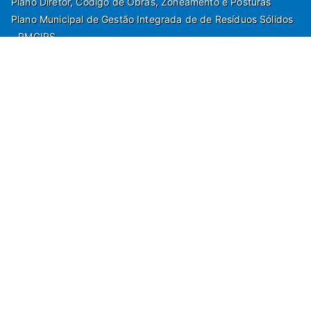
Plano Diretor, Código de Obras, Zoneamento e Posturas
Plano Municipal de Gestão Integrada de de Resíduos Sólidos
- PMGIRS
Modelos de Protocolo
Rua Nilo Soares Ferreira, 50,
Peruibe, Estado de São Paulo - Brasil. Fone:
55(13)3451 1000
Departamento de Comunicação e Marketing | Departamento de
Jornalismo | Departamento de Tecnologia e Gestão da Informação