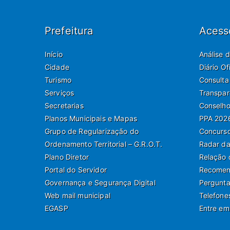
Prefeitura
Acess
Início
Análise 
Cidade
Diário O
Turismo
Consulta
Serviços
Transpar
Secretarias
Conselho
Planos Municipais e Mapas
PPA 202
Grupo de Regularização do
Concurso
Ordenamento Territorial – G.R.O.T.
Radar da
Plano Diretor
Relação 
Portal do Servidor
Recomend
Governança e Segurança Digital
Pergunta
Web mail municipal
Telefone
EGASP
Entre em