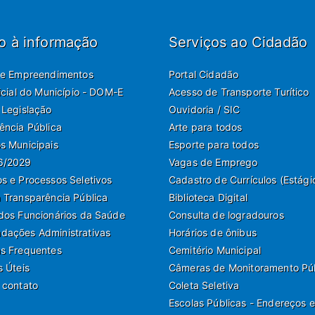
o à informação
Serviços ao Cidadão
de Empreendimentos
Portal Cidadão
ficial do Município - DOM-E
Acesso de Transporte Turítico
 Legislação
Ouvidoria / SIC
ência Pública
Arte para todos
s Municipais
Esporte para todos
6/2029
Vagas de Emprego
s e Processos Seletivos
Cadastro de Currículos (Estági
 Transparência Pública
Biblioteca Digital
dos Funcionários da Saúde
Consulta de logradouros
ações Administrativas
Horários de ônibus
s Frequentes
Cemitério Municipal
s Úteis
Câmeras de Monitoramento Pú
 contato
Coleta Seletiva
Escolas Públicas - Endereços e