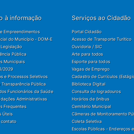
o à informação
Serviços ao Cidadão
de Empreendimentos
Portal Cidadão
ficial do Município - DOM-E
Acesso de Transporte Turítico
 Legislação
Ouvidoria / SIC
ência Pública
Arte para todos
s Municipais
Esporte para todos
6/2029
Vagas de Emprego
s e Processos Seletivos
Cadastro de Currículos (Estági
 Transparência Pública
Biblioteca Digital
dos Funcionários da Saúde
Consulta de logradouros
ações Administrativas
Horários de ônibus
s Frequentes
Cemitério Municipal
s Úteis
Câmeras de Monitoramento Pú
 contato
Coleta Seletiva
Escolas Públicas - Endereços e