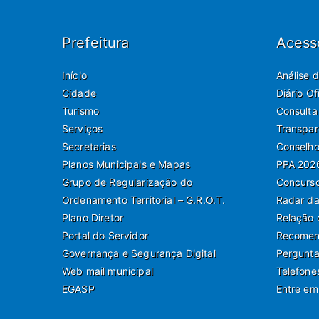
Prefeitura
Acess
Início
Análise 
Cidade
Diário O
Turismo
Consulta
Serviços
Transpar
Secretarias
Conselho
Planos Municipais e Mapas
PPA 202
Grupo de Regularização do
Concurso
Ordenamento Territorial – G.R.O.T.
Radar da
Plano Diretor
Relação 
Portal do Servidor
Recomend
Governança e Segurança Digital
Pergunta
Web mail municipal
Telefone
EGASP
Entre em