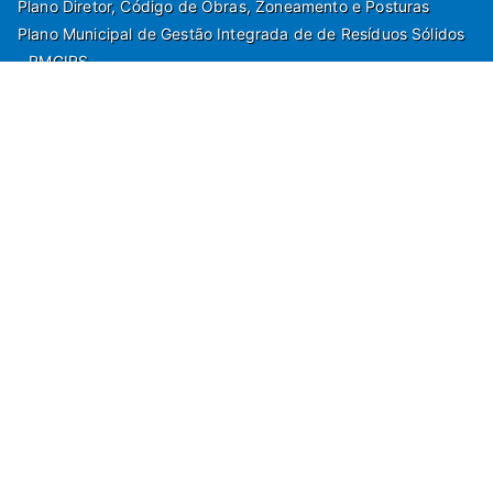
Plano Diretor, Código de Obras, Zoneamento e Posturas
Plano Municipal de Gestão Integrada de de Resíduos Sólidos
- PMGIRS
Modelos de Protocolo
Rua Nilo Soares Ferreira, 50,
Peruibe, Estado de São Paulo - Brasil. Fone:
55(13)3451 1000
Departamento de Comunicação e Marketing | Departamento de
Jornalismo | Departamento de Tecnologia e Gestão da Informação