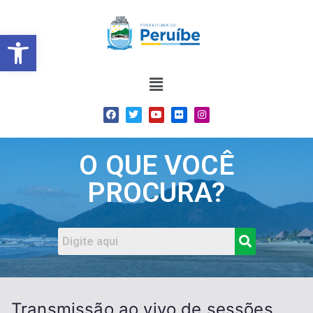
Barra de Ferramentas Abert
O QUE VOCÊ
PROCURA?
Transmissão ao vivo de sessões