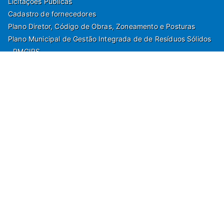
Licitações Públicas
Cadastro de fornecedores
Plano Diretor, Código de Obras, Zoneamento e Posturas
Plano Municipal de Gestão Integrada de de Resíduos Sólidos
- PMGIRS
Modelos de Protocolo
Rua Nilo Soares Ferreira, 50,
Peruibe, Estado de São Paulo - Brasil. Fone:
55(13)3451 1000
Departamento de Comunicação e Marketing | Departamento de
Jornalismo | Departamento de Tecnologia e Gestão da Informação