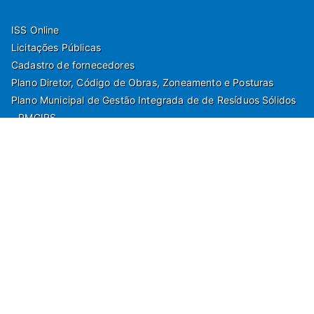
ISS Online
Licitações Públicas
Cadastro de fornecedores
Plano Diretor, Código de Obras, Zoneamento e Posturas
Plano Municipal de Gestão Integrada de de Resíduos Sólidos
- PMGIRS
Modelos de Protocolo
Rua Nilo Soares Ferreira, 50,
Peruibe, Estado de São Paulo - Brasil. Fone:
55(13)3451 1000
Departamento de Comunicação e Marketing | Departamento de