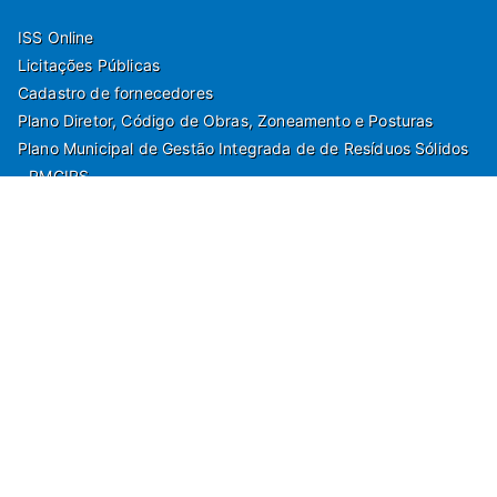
ISS Online
Licitações Públicas
Cadastro de fornecedores
Plano Diretor, Código de Obras, Zoneamento e Posturas
Plano Municipal de Gestão Integrada de de Resíduos Sólidos
- PMGIRS
Modelos de Protocolo
Rua Nilo Soares Ferreira, 50,
Peruibe, Estado de São Paulo - Brasil. Fone:
55(13)3451 1000
Departamento de Comunicação e Marketing | Departamento de