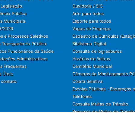
 Legislação
Ouvidoria / SIC
ência Pública
Arte para todos
s Municipais
Esporte para todos
6/2029
Vagas de Emprego
s e Processos Seletivos
Cadastro de Currículos (Estági
 Transparência Pública
Biblioteca Digital
dos Funcionários da Saúde
Consulta de logradouros
ações Administrativas
Horários de ônibus
s Frequentes
Cemitério Municipal
s Úteis
Câmeras de Monitoramento Pú
 contato
Coleta Seletiva
Escolas Públicas - Endereços e
Telefones
Consulta Multas de Trânsito
Recursos de Multas de Trânsit