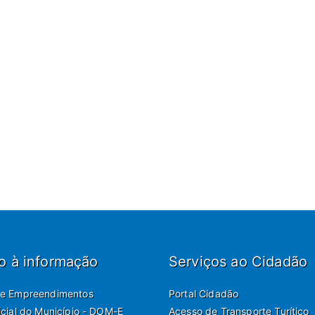
o à informação
Serviços ao Cidadão
de Empreendimentos
Portal Cidadão
ficial do Município - DOM-E
Acesso de Transporte Turítico