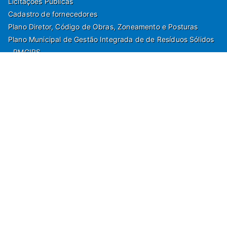
Licitações Públicas
Cadastro de fornecedores
Plano Diretor, Código de Obras, Zoneamento e Posturas
Plano Municipal de Gestão Integrada de de Resíduos Sólidos
- PMGIRS
Modelos de Protocolo
Rua Nilo Soares Ferreira, 50,
Peruibe, Estado de São Paulo - Brasil. Fone:
55(13)3451 1000
Departamento de Comunicação e Marketing | Departamento de
Jornalismo | Departamento de Tecnologia e Gestão da Informação