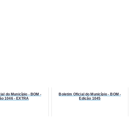
ial do Município - BOM -
Boletim Oficial do Município - BOM -
ão 1046 - EXTRA
Edição 1045