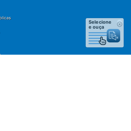
blicas
Selecione
e ouça
o
 Fone: 55(13)3451 1000
estão da Informação