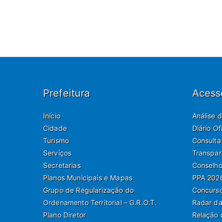
Prefeitura
Acess
Início
Análise 
Cidade
Diário O
Turismo
Consulta
Serviços
Transpar
Secretarias
Conselho
Planos Municipais e Mapas
PPA 202
Grupo de Regularização do
Concurso
Ordenamento Territorial – G.R.O.T.
Radar da
Plano Diretor
Relação 