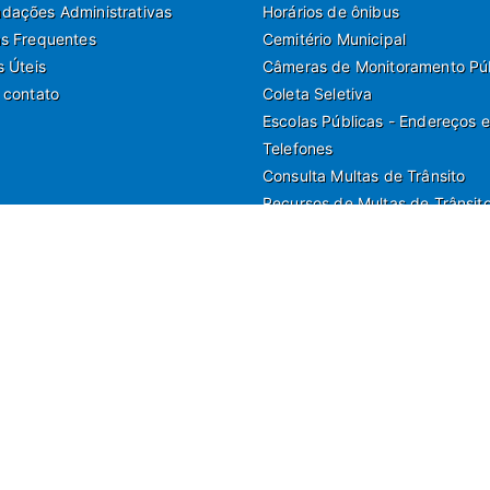
ações Administrativas
Horários de ônibus
s Frequentes
Cemitério Municipal
s Úteis
Câmeras de Monitoramento Pú
 contato
Coleta Seletiva
Escolas Públicas - Endereços e
Telefones
Consulta Multas de Trânsito
Recursos de Multas de Trânsit
a Nilo Soares Ferreira, 50, Peruibe, Estado de São Paulo - Brasil.
municação e Marketing | Departamento de Jornalismo | Departamento de Tecnologia e G