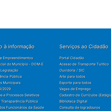
o à informação
Serviços ao Cidadão
de Empreendimentos
Portal Cidadão
ficial do Município - DOM-E
Acesso de Transporte Turítico
 Legislação
Ouvidoria / SIC
ência Pública
Arte para todos
s Municipais
Esporte para todos
6/2029
Vagas de Emprego
s e Processos Seletivos
Cadastro de Currículos (Estági
 Transparência Pública
Biblioteca Digital
dos Funcionários da Saúde
Consulta de logradouros