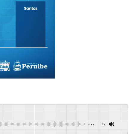
-:--
1x