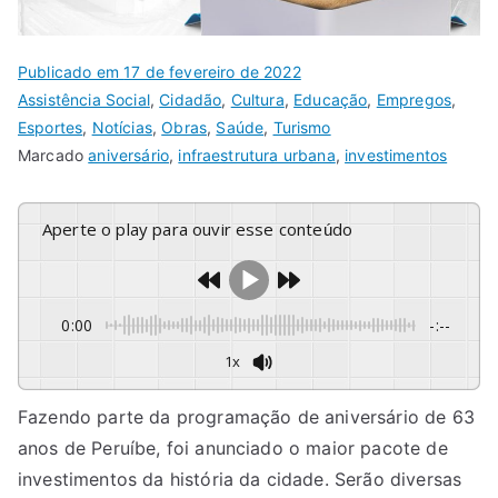
Publicado em
17 de fevereiro de 2022
Assistência Social
,
Cidadão
,
Cultura
,
Educação
,
Empregos
,
Esportes
,
Notícias
,
Obras
,
Saúde
,
Turismo
Marcado
aniversário
,
infraestrutura urbana
,
investimentos
Aperte o play para ouvir esse conteúdo
0:00
-:--
1x
Fazendo parte da programação de aniversário de 63
anos de Peruíbe, foi anunciado o maior pacote de
investimentos da história da cidade. Serão diversas