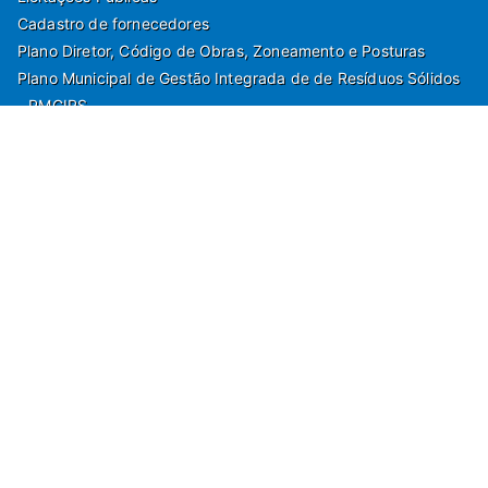
Cadastro de fornecedores
Plano Diretor, Código de Obras, Zoneamento e Posturas
Plano Municipal de Gestão Integrada de de Resíduos Sólidos
- PMGIRS
Modelos de Protocolo
Rua Nilo Soares Ferreira, 50,
Peruibe, Estado de São Paulo - Brasil. Fone:
55(13)3451 1000
Departamento de Comunicação e Marketing | Departamento de
Jornalismo | Departamento de Tecnologia e Gestão da Informação