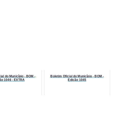
ial do Município - BOM -
Boletim Oficial do Município - BOM -
ão 1046 - EXTRA
Edição 1045