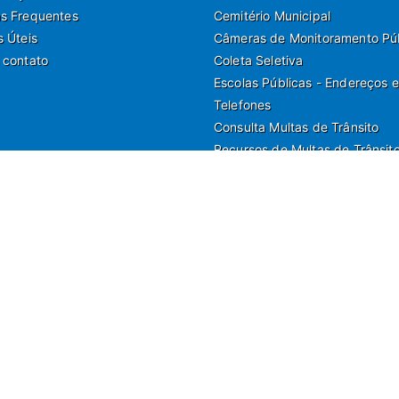
s Frequentes
Cemitério Municipal
s Úteis
Câmeras de Monitoramento Pú
 contato
Coleta Seletiva
Escolas Públicas - Endereços e
Telefones
Consulta Multas de Trânsito
Recursos de Multas de Trânsit
a Nilo Soares Ferreira, 50, Peruibe, Estado de São Paulo - Brasil.
municação e Marketing | Departamento de Jornalismo | Departamento de Tecnologia e G