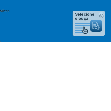
blicas
Selecione
e ouça
o
 Fone: 55(13)3451 1000
estão da Informação