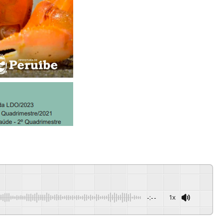
-:--
1x