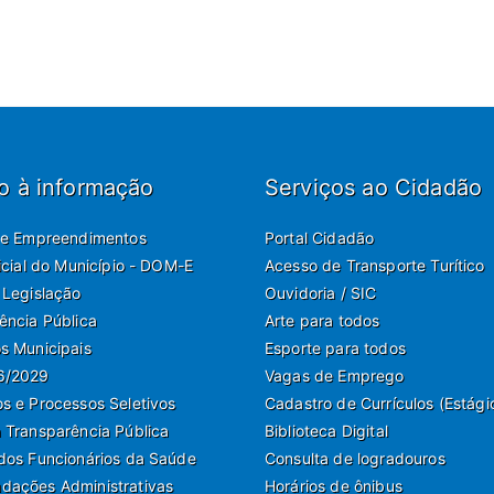
o à informação
Serviços ao Cidadão
de Empreendimentos
Portal Cidadão
ficial do Município - DOM-E
Acesso de Transporte Turítico
 Legislação
Ouvidoria / SIC
ência Pública
Arte para todos
s Municipais
Esporte para todos
6/2029
Vagas de Emprego
s e Processos Seletivos
Cadastro de Currículos (Estági
 Transparência Pública
Biblioteca Digital
dos Funcionários da Saúde
Consulta de logradouros
ações Administrativas
Horários de ônibus