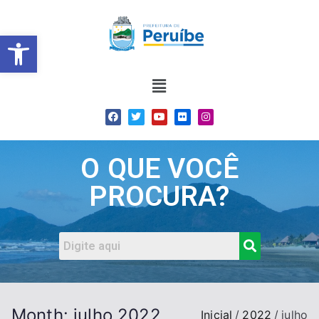
Barra de Ferramentas Abert
O QUE VOCÊ
PROCURA?
Month:
julho 2022
Inicial
2022
julho