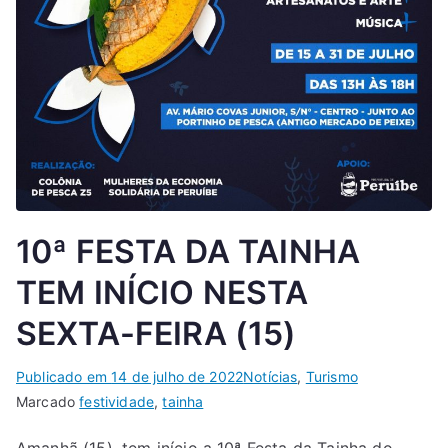
10ª FESTA DA TAINHA
TEM INÍCIO NESTA
SEXTA-FEIRA (15)
Publicado em
14 de julho de 2022
Notícias
,
Turismo
Marcado
festividade
,
tainha