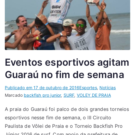
Eventos esportivos agitam
Guaraú no fim de semana
Publicado em
17 de outubro de 2016
Esportes
,
Notícias
Marcado
backfish pro junior
,
SURF
,
VOLEY DE PRAIA
A praia do Guaraú foi palco de dois grandes torneios
esportivos nesse fim de semana, o III Circuito
Paulista de Vôlei de Praia e o Torneio Backfish Pro
Júnior 2016 de surf. Com apoio da prefeitura de