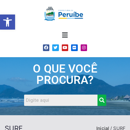
Barra de Ferramentas Abert
O QUE VOCÊ
PROCURA?
SURF
Inicial
SURF