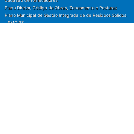
Cadastro de fornecedores
Plano Diretor, Código de Obras, Zoneamento e Posturas
Plano Municipal de Gestão Integrada de de Resíduos Sólidos
- PMGIRS
Modelos de Protocolo
Rua Nilo Soares Ferreira, 50,
Peruibe, Estado de São Paulo - Brasil. Fone:
55(13)3451 1000
Departamento de Comunicação e Marketing | Departamento de
Jornalismo | Departamento de Tecnologia e Gestão da Informação