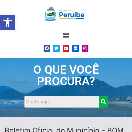
Barra de Ferramentas Abert
O QUE VOCÊ
PROCURA?
Boletim Oficial do Município – BOM