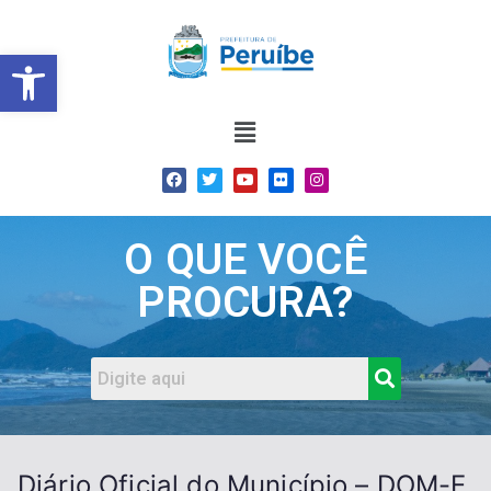
Barra de Ferramentas Abert
O QUE VOCÊ
PROCURA?
Diário Oficial do Município – DOM-E