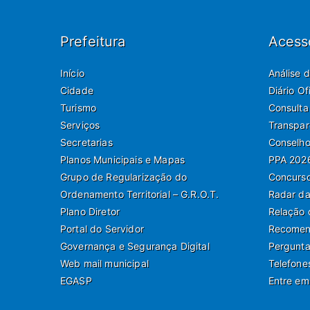
Prefeitura
Acess
Início
Análise 
Cidade
Diário O
Turismo
Consulta
Serviços
Transpar
Secretarias
Conselho
Planos Municipais e Mapas
PPA 202
Grupo de Regularização do
Concurso
Ordenamento Territorial – G.R.O.T.
Radar da
Plano Diretor
Relação 
Portal do Servidor
Recomend
Governança e Segurança Digital
Pergunta
Web mail municipal
Telefone
EGASP
Entre em