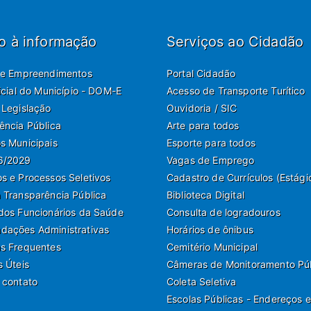
o à informação
Serviços ao Cidadão
de Empreendimentos
Portal Cidadão
ficial do Município - DOM-E
Acesso de Transporte Turítico
 Legislação
Ouvidoria / SIC
ência Pública
Arte para todos
s Municipais
Esporte para todos
6/2029
Vagas de Emprego
s e Processos Seletivos
Cadastro de Currículos (Estági
 Transparência Pública
Biblioteca Digital
dos Funcionários da Saúde
Consulta de logradouros
ações Administrativas
Horários de ônibus
s Frequentes
Cemitério Municipal
s Úteis
Câmeras de Monitoramento Pú
 contato
Coleta Seletiva
Escolas Públicas - Endereços e