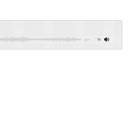
-:--
1x