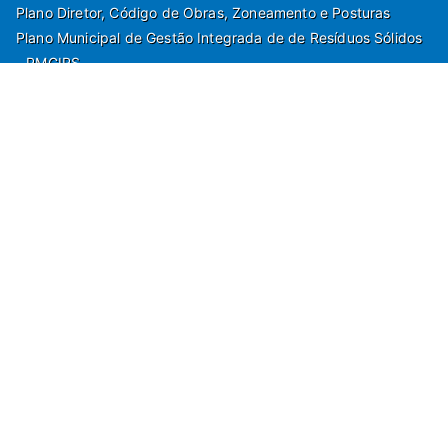
Plano Diretor, Código de Obras, Zoneamento e Posturas
Plano Municipal de Gestão Integrada de de Resíduos Sólidos
- PMGIRS
Modelos de Protocolo
Rua Nilo Soares Ferreira, 50,
Peruibe, Estado de São Paulo - Brasil. Fone:
55(13)3451 1000
Departamento de Comunicação e Marketing | Departamento de
Jornalismo | Departamento de Tecnologia e Gestão da Informação