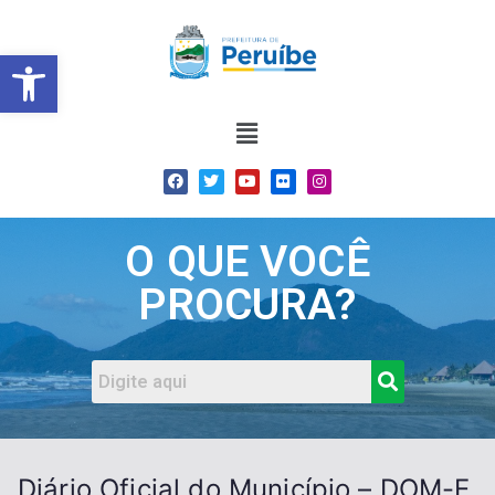
Barra de Ferramentas Abert
O QUE VOCÊ
PROCURA?
Diário Oficial do Município – DOM-E