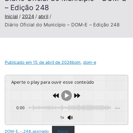
– Edição 248
Inicial
2024
abril
Diário Oficial do Município – DOM-E – Edição 248
Publicado em
15 de abril de 2024
bom
,
dom-e
Aperte o play para ouvir esse conteúdo
0:00
-:--
1x
DOM-E_-_248_assinado
Baixar