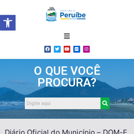
Barra de Ferramentas Abert
O QUE VOCÊ
PROCURA?
Diário Oficial do Município – DOM-E