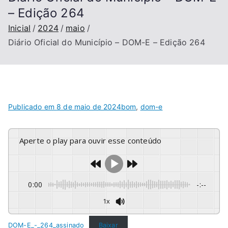
– Edição 264
Inicial
2024
maio
Diário Oficial do Município – DOM-E – Edição 264
Publicado em
8 de maio de 2024
bom
,
dom-e
Aperte o play para ouvir esse conteúdo
0:00
-:--
1x
DOM-E_-_264_assinado
Baixar