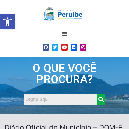
Barra de Ferramentas Abert
O QUE VOCÊ
PROCURA?
Diário Oficial do Município – DOM-E