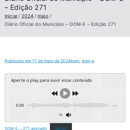
– Edição 271
Inicial
2024
maio
Diário Oficial do Município – DOM-E – Edição 271
Publicado em
17 de maio de 2024
bom
,
dom-e
Aperte o play para ouvir esse conteúdo
0:00
-:--
1x
DOM-E_-_271_assinado
Baixar