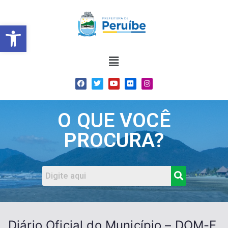
Barra de Ferramentas Abert
O QUE VOCÊ
PROCURA?
Diário Oficial do Município – DOM-E