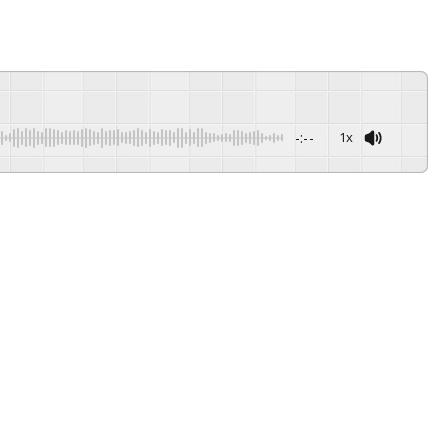
-:--
1x