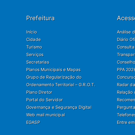
Prefeitura
Acess
Início
Análise 
Cidade
Diário O
Turismo
Consulta
Serviços
Transpar
Secretarias
Conselho
Planos Municipais e Mapas
PPA 202
Grupo de Regularização do
Concurso
Ordenamento Territorial – G.R.O.T.
Radar da
Plano Diretor
Relação 
Portal do Servidor
Recomend
Governança e Segurança Digital
Pergunta
Web mail municipal
Telefone
EGASP
Entre em