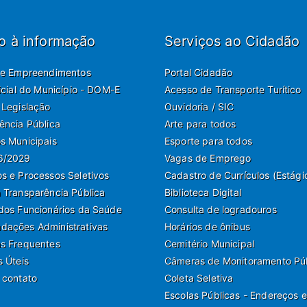
o à informação
Serviços ao Cidadão
de Empreendimentos
Portal Cidadão
ficial do Município - DOM-E
Acesso de Transporte Turítico
 Legislação
Ouvidoria / SIC
ência Pública
Arte para todos
s Municipais
Esporte para todos
6/2029
Vagas de Emprego
s e Processos Seletivos
Cadastro de Currículos (Estági
 Transparência Pública
Biblioteca Digital
dos Funcionários da Saúde
Consulta de logradouros
ações Administrativas
Horários de ônibus
s Frequentes
Cemitério Municipal
s Úteis
Câmeras de Monitoramento Pú
 contato
Coleta Seletiva
Escolas Públicas - Endereços e