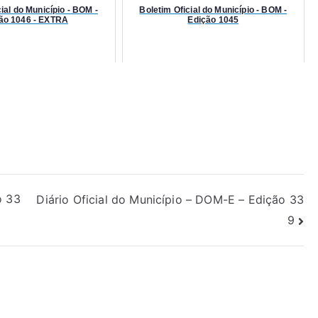
ial do Município - BOM -
Boletim Oficial do Município - BOM -
ão 1046 - EXTRA
Edição 1045
o 33
Diário Oficial do Município – DOM-E – Edição 33
9