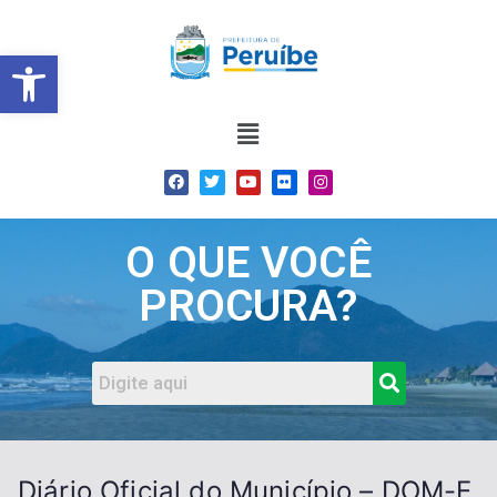
Barra de Ferramentas Abert
O QUE VOCÊ
PROCURA?
Diário Oficial do Município – DOM-E