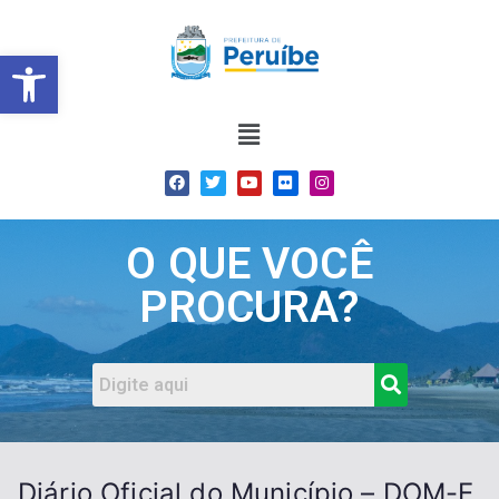
Barra de Ferramentas Abert
O QUE VOCÊ
PROCURA?
Diário Oficial do Município – DOM-E