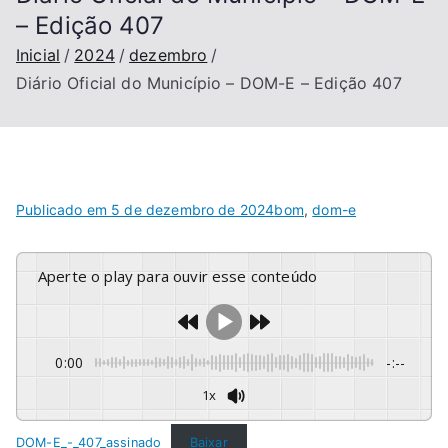
– Edição 407
Inicial
2024
dezembro
Diário Oficial do Município – DOM-E – Edição 407
Publicado em
5 de dezembro de 2024
bom
,
dom-e
Aperte o play para ouvir esse conteúdo
0:00
-:--
1x
DOM-E_-_407_assinado
Baixar