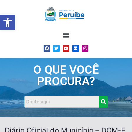
Barra de Ferramentas Abert
O QUE VOCÊ
PROCURA?
Diário Oficial do Município – DOM-E