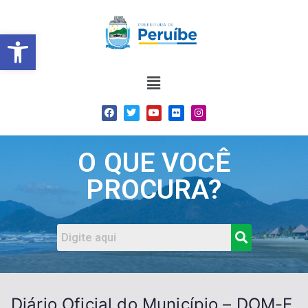
Barra de Ferramentas Abert
O QUE VOCÊ
PROCURA?
Diário Oficial do Município – DOM-E