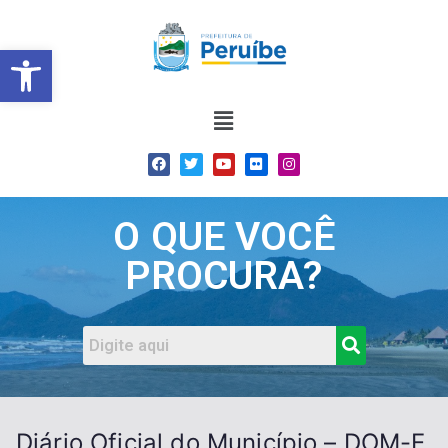
Barra de Ferramentas Abert
O QUE VOCÊ
PROCURA?
Diário Oficial do Município – DOM-E