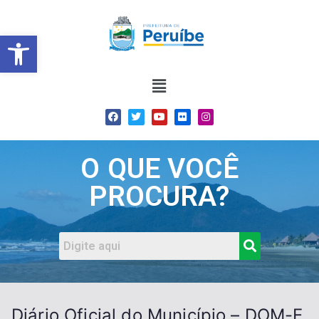
Barra de Ferramentas Abert
O QUE VOCÊ
PROCURA?
Diário Oficial do Município – DOM-E