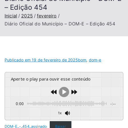
– Edição 454
Inicial
2025
fevereiro
Diário Oficial do Município – DOM-E – Edição 454
Publicado em
19 de fevereiro de 2025
bom
,
dom-e
Aperte o play para ouvir esse conteúdo
0:00
-:--
1x
DOM-E_-_454_assinado
Baixar