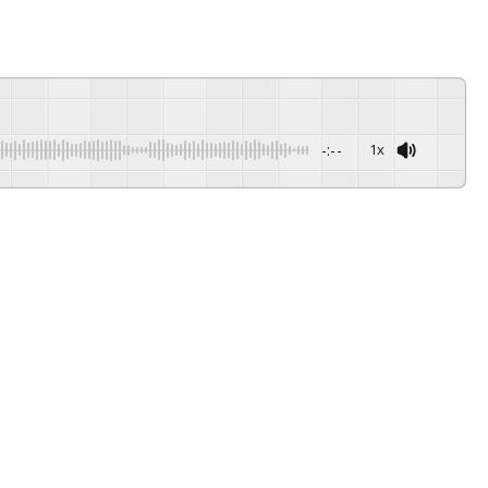
-:--
1x