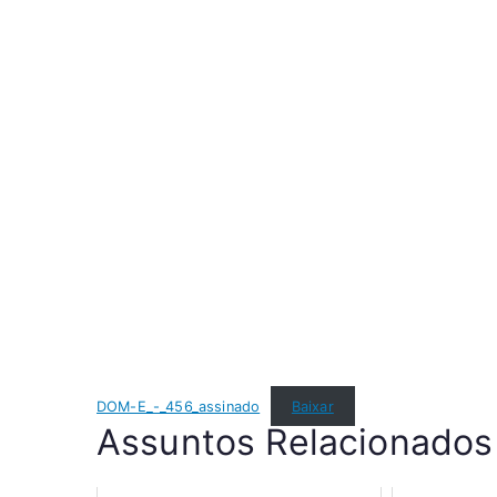
DOM-E_-_456_assinado
Baixar
Assuntos Relacionados