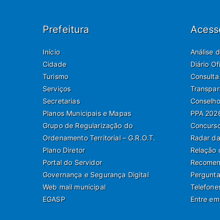
Prefeitura
Acess
Início
Análise 
Cidade
Diário O
Turismo
Consulta
Serviços
Transpar
Secretarias
Conselho
Planos Municipais e Mapas
PPA 202
Grupo de Regularização do
Concurso
Ordenamento Territorial – G.R.O.T.
Radar da
Plano Diretor
Relação 
Portal do Servidor
Recomend
Governança e Segurança Digital
Pergunta
Web mail municipal
Telefone
EGASP
Entre em