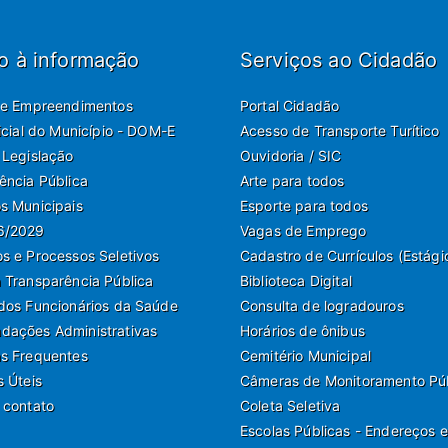
o à informação
Serviços ao Cidadão
de Empreendimentos
Portal Cidadão
ficial do Município - DOM-E
Acesso de Transporte Turítico
 Legislação
Ouvidoria / SIC
ência Pública
Arte para todos
s Municipais
Esporte para todos
6/2029
Vagas de Emprego
s e Processos Seletivos
Cadastro de Currículos (Estági
 Transparência Pública
Biblioteca Digital
dos Funcionários da Saúde
Consulta de logradouros
ações Administrativas
Horários de ônibus
s Frequentes
Cemitério Municipal
s Úteis
Câmeras de Monitoramento Pú
 contato
Coleta Seletiva
Escolas Públicas - Endereços e