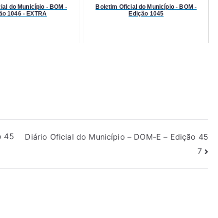
ial do Município - BOM -
Boletim Oficial do Município - BOM -
ão 1046 - EXTRA
Edição 1045
o 45
Diário Oficial do Município – DOM-E – Edição 45
7