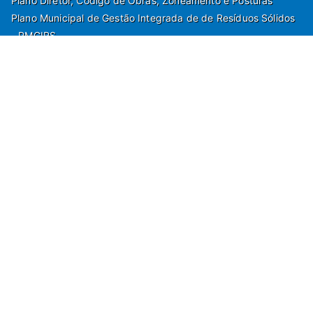
Plano Diretor, Código de Obras, Zoneamento e Posturas
Plano Municipal de Gestão Integrada de de Resíduos Sólidos
- PMGIRS
Modelos de Protocolo
Rua Nilo Soares Ferreira, 50,
Peruibe, Estado de São Paulo - Brasil. Fone:
55(13)3451 1000
Departamento de Comunicação e Marketing | Departamento de
Jornalismo | Departamento de Tecnologia e Gestão da Informação