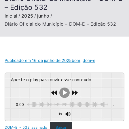
– Edição 532
Inicial
2025
junho
Diário Oficial do Município – DOM-E – Edição 532
Publicado em
16 de junho de 2025
bom
,
dom-e
Aperte o play para ouvir esse conteúdo
0:00
-:--
1x
DOM-E_-_532_assinado
Baixar