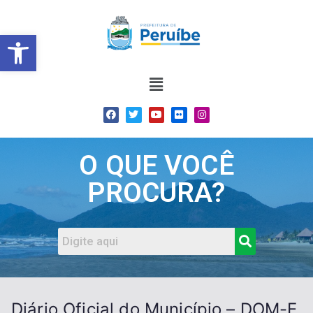
Barra de Ferramentas Abert
O QUE VOCÊ
PROCURA?
Diário Oficial do Município – DOM-E