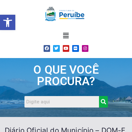
Barra de Ferramentas Abert
O QUE VOCÊ
PROCURA?
Diário Oficial do Município – DOM-E