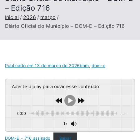
– Edição 716
Inicial
2026
março
Diário Oficial do Município – DOM-E – Edição 716
Publicado em
13 de março de 2026
bom
,
dom-e
Aperte o play para ouvir esse conteúdo
0:00
-:--
1x
DOM-E_-_716_assinado
Baixar