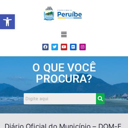
Barra de Ferramentas Abert
O QUE VOCÊ
PROCURA?
Diário Oficial do Município – DOM-E