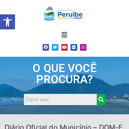
Barra de Ferramentas Abert
O QUE VOCÊ
PROCURA?
Diário Oficial do Município – DOM-E