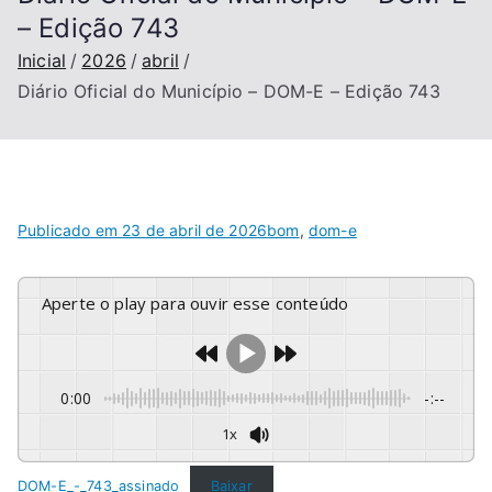
– Edição 743
Inicial
2026
abril
Diário Oficial do Município – DOM-E – Edição 743
Publicado em
23 de abril de 2026
bom
,
dom-e
Aperte o play para ouvir esse conteúdo
0:00
-:--
1x
DOM-E_-_743_assinado
Baixar