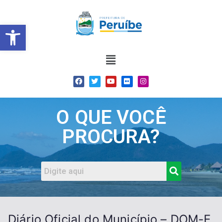
Barra de Ferramentas Abert
O QUE VOCÊ
PROCURA?
Diário Oficial do Município – DOM-E