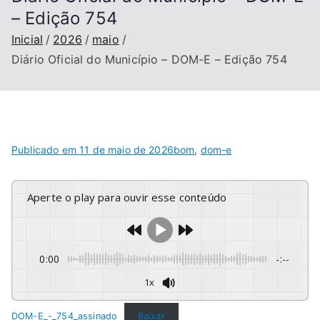
– Edição 754
Inicial
2026
maio
Diário Oficial do Município – DOM-E – Edição 754
Publicado em
11 de maio de 2026
bom
,
dom-e
Aperte o play para ouvir esse conteúdo
0:00
-:--
1x
DOM-E_-_754_assinado
Baixar