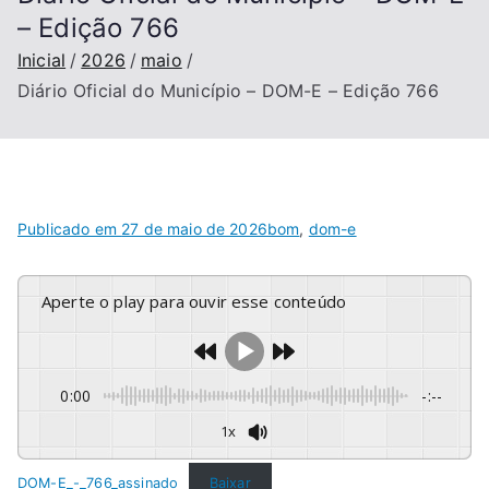
– Edição 766
Inicial
2026
maio
Diário Oficial do Município – DOM-E – Edição 766
Publicado em
27 de maio de 2026
bom
,
dom-e
Aperte o play para ouvir esse conteúdo
0:00
-:--
1x
DOM-E_-_766_assinado
Baixar