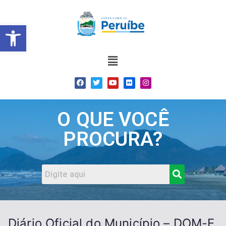
Barra de Ferramentas Abert
O QUE VOCÊ
PROCURA?
Diário Oficial do Município – DOM-E