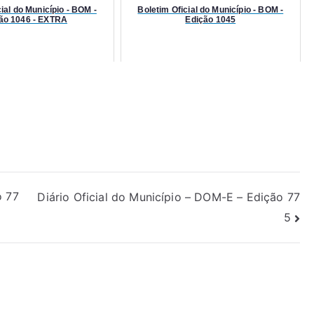
ial do Município - BOM -
Boletim Oficial do Município - BOM -
ão 1046 - EXTRA
Edição 1045
o 77
Diário Oficial do Município – DOM-E – Edição 77
5