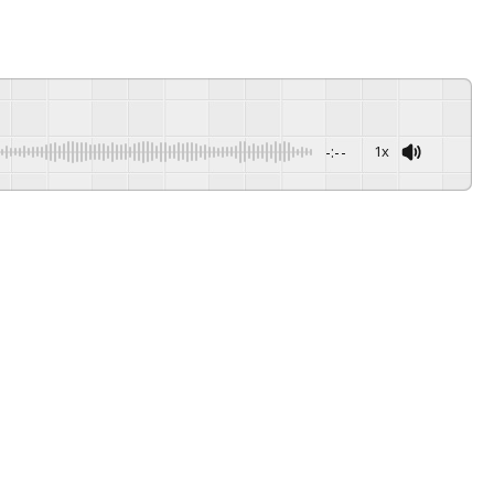
-:--
1x