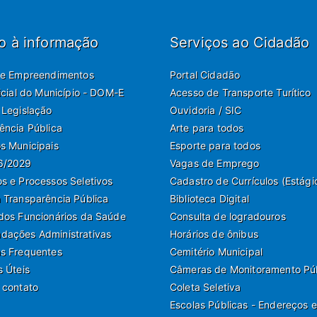
o à informação
Serviços ao Cidadão
de Empreendimentos
Portal Cidadão
ficial do Município - DOM-E
Acesso de Transporte Turítico
 Legislação
Ouvidoria / SIC
ência Pública
Arte para todos
s Municipais
Esporte para todos
6/2029
Vagas de Emprego
s e Processos Seletivos
Cadastro de Currículos (Estági
 Transparência Pública
Biblioteca Digital
dos Funcionários da Saúde
Consulta de logradouros
ações Administrativas
Horários de ônibus
s Frequentes
Cemitério Municipal
s Úteis
Câmeras de Monitoramento Pú
 contato
Coleta Seletiva
Escolas Públicas - Endereços e