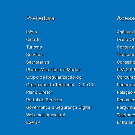
Prefeitura
Acess
Início
Análise 
Cidade
Diário O
Turismo
Consulta
Serviços
Transpar
Secretarias
Conselho
Planos Municipais e Mapas
PPA 202
Grupo de Regularização do
Concurso
Ordenamento Territorial – G.R.O.T.
Radar da
Plano Diretor
Relação 
Portal do Servidor
Recomend
Governança e Segurança Digital
Pergunta
Web mail municipal
Telefone
EGASP
Entre em