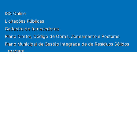
ISS Online
Licitações Públicas
Cadastro de fornecedores
Plano Diretor, Código de Obras, Zoneamento e Posturas
Plano Municipal de Gestão Integrada de de Resíduos Sólidos
- PMGIRS
Modelos de Protocolo
Rua Nilo Soares Ferreira, 50,
Peruibe, Estado de São Paulo - Brasil. Fone:
55(13)3451 1000
Departamento de Comunicação e Marketing | Departamento de