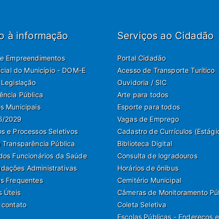
o à informação
Serviços ao Cidadão
de Empreendimentos
Portal Cidadão
ficial do Município - DOM-E
Acesso de Transporte Turítico
 Legislação
Ouvidoria / SIC
ência Pública
Arte para todos
s Municipais
Esporte para todos
6/2029
Vagas de Emprego
s e Processos Seletivos
Cadastro de Currículos (Estági
 Transparência Pública
Biblioteca Digital
dos Funcionários da Saúde
Consulta de logradouros
ações Administrativas
Horários de ônibus
s Frequentes
Cemitério Municipal
s Úteis
Câmeras de Monitoramento Pú
 contato
Coleta Seletiva
Escolas Públicas - Endereços e