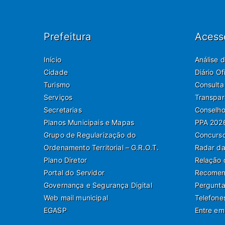
Prefeitura
Acess
Início
Análise 
Cidade
Diário O
Turismo
Consulta
Serviços
Transpar
Secretarias
Conselho
Planos Municipais e Mapas
PPA 202
Grupo de Regularização do
Concurso
Ordenamento Territorial – G.R.O.T.
Radar da
Plano Diretor
Relação 
Portal do Servidor
Recomend
Governança e Segurança Digital
Pergunta
Web mail municipal
Telefone
EGASP
Entre em