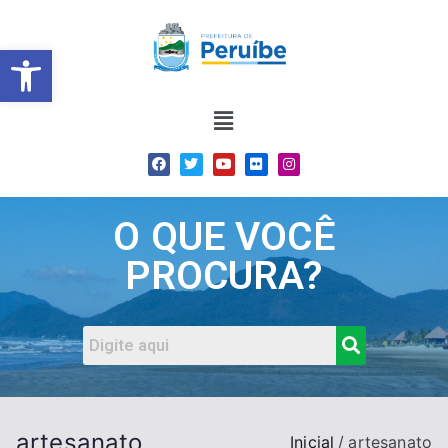
Barra de Ferramentas Abert
O QUE VOCÊ
PROCURA?
artesanato
Inicial
artesanato