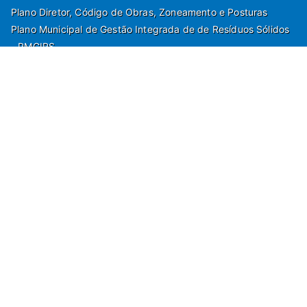
Plano Diretor, Código de Obras, Zoneamento e Posturas
Plano Municipal de Gestão Integrada de de Resíduos Sólidos
- PMGIRS
Modelos de Protocolo
Rua Nilo Soares Ferreira, 50,
Peruibe, Estado de São Paulo - Brasil. Fone:
55(13)3451 1000
Departamento de Comunicação e Marketing | Departamento de
Jornalismo | Departamento de Tecnologia e Gestão da Informação