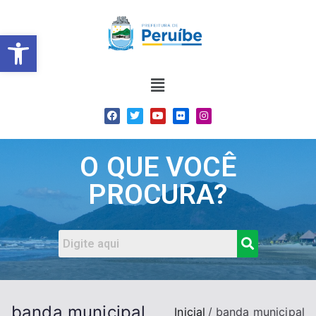
Barra de Ferramentas Abert
O QUE VOCÊ
PROCURA?
banda municipal
Inicial
banda municipal