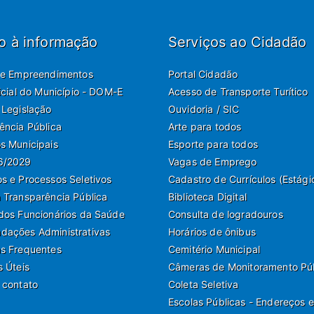
o à informação
Serviços ao Cidadão
de Empreendimentos
Portal Cidadão
ficial do Município - DOM-E
Acesso de Transporte Turítico
 Legislação
Ouvidoria / SIC
ência Pública
Arte para todos
s Municipais
Esporte para todos
6/2029
Vagas de Emprego
s e Processos Seletivos
Cadastro de Currículos (Estági
 Transparência Pública
Biblioteca Digital
dos Funcionários da Saúde
Consulta de logradouros
ações Administrativas
Horários de ônibus
s Frequentes
Cemitério Municipal
s Úteis
Câmeras de Monitoramento Pú
 contato
Coleta Seletiva
Escolas Públicas - Endereços e