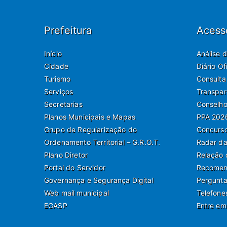
Prefeitura
Acess
Início
Análise 
Cidade
Diário O
Turismo
Consulta
Serviços
Transpar
Secretarias
Conselho
Planos Municipais e Mapas
PPA 202
Grupo de Regularização do
Concurso
Ordenamento Territorial – G.R.O.T.
Radar da
Plano Diretor
Relação 
Portal do Servidor
Recomend
Governança e Segurança Digital
Pergunta
Web mail municipal
Telefone
EGASP
Entre em