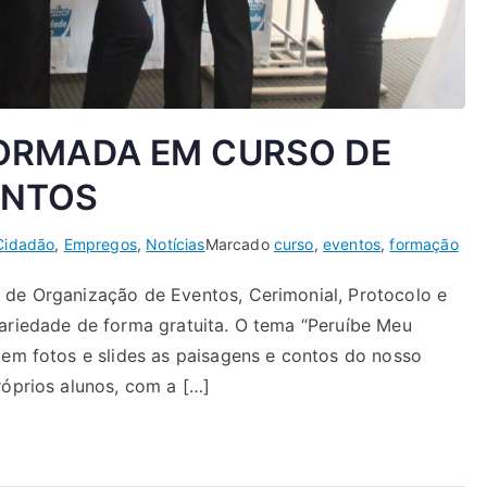
ORMADA EM CURSO DE
ENTOS
Cidadão
,
Empregos
,
Notícias
Marcado
curso
,
eventos
,
formação
 de Organização de Eventos, Cerimonial, Protocolo e
dariedade de forma gratuita. O tema “Peruíbe Meu
 em fotos e slides as paisagens e contos do nosso
róprios alunos, com a […]