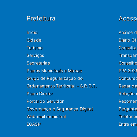
Prefeitura
Acess
Início
Análise 
Cidade
Diário O
Turismo
Consulta
Serviços
Transpar
Secretarias
Conselho
Planos Municipais e Mapas
PPA 202
Grupo de Regularização do
Concurso
Ordenamento Territorial – G.R.O.T.
Radar da
Plano Diretor
Relação 
Portal do Servidor
Recomend
Governança e Segurança Digital
Pergunta
Web mail municipal
Telefone
EGASP
Entre em