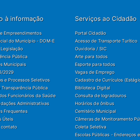
o à informação
Serviços ao Cidadão
de Empreendimentos
Portal Cidadão
ficial do Município - DOM-E
Acesso de Transporte Turítico
 Legislação
Ouvidoria / SIC
ência Pública
Arte para todos
s Municipais
Esporte para todos
6/2029
Vagas de Emprego
s e Processos Seletivos
Cadastro de Currículos (Estági
 Transparência Pública
Biblioteca Digital
dos Funcionários da Saúde
Consulta de logradouros
ações Administrativas
Horários de ônibus
s Frequentes
Cemitério Municipal
s Úteis
Câmeras de Monitoramento Pú
 contato
Coleta Seletiva
Escolas Públicas - Endereços e